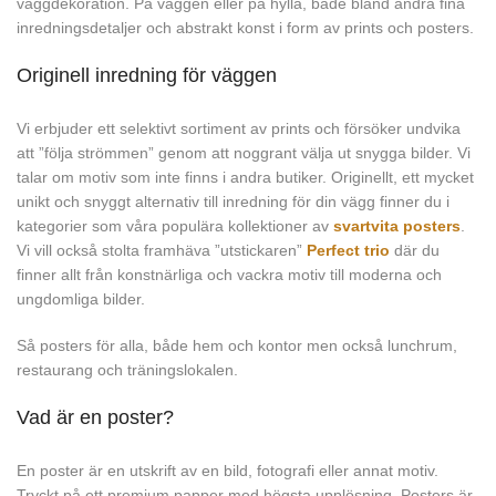
väggdekoration. På väggen eller på hylla, både bland andra fina
inredningsdetaljer och abstrakt konst i form av prints och posters.
Originell inredning för väggen
Vi erbjuder ett selektivt sortiment av prints och försöker undvika
att ”följa strömmen” genom att noggrant välja ut snygga bilder. Vi
talar om motiv som inte finns i andra butiker. Originellt, ett mycket
unikt och snyggt alternativ till inredning för din vägg finner du i
kategorier som våra populära kollektioner av
svartvita posters
.
Vi vill också stolta framhäva ”utstickaren”
Perfect trio
där du
finner allt från konstnärliga och vackra motiv till moderna och
ungdomliga bilder.
Så posters för alla, både hem och kontor men också lunchrum,
restaurang och träningslokalen.
Vad är en poster?
En poster är en utskrift av en bild, fotografi eller annat motiv.
Tryckt på ett premium papper med högsta upplösning. Posters är