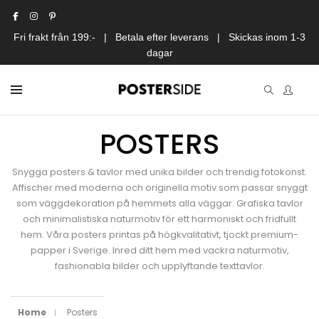
Fri frakt från 199:- | Betala efter leverans | Skickas inom 1-3
dagar
POSTERS
Snygga posters & tavlor med unika bilder och trendig fotokonst.
Affischer med moderna och originella motiv som passar snyggt
som väggdekoration på hemmets alla väggar. Grafiska tavlor
och minimalistiska naturmotiv för ett harmoniskt och fridfullt
hem. Våra posters printas på högkvalitativt, tjockt premium-
papper i Sverige. Inred ditt hem med vackra naturmotiv,
fashionabla bilder och upplyftande texttavlor.
Home
Posters