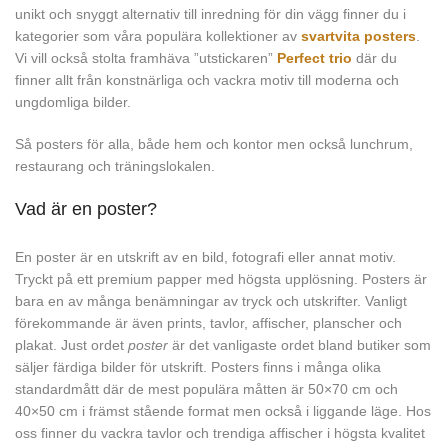
unikt och snyggt alternativ till inredning för din vägg finner du i
kategorier som våra populära kollektioner av
svartvita posters
.
Vi vill också stolta framhäva ”utstickaren”
Perfect trio
där du
finner allt från konstnärliga och vackra motiv till moderna och
ungdomliga bilder.
Så posters för alla, både hem och kontor men också lunchrum,
restaurang och träningslokalen.
Vad är en poster?
En poster är en utskrift av en bild, fotografi eller annat motiv.
Tryckt på ett premium papper med högsta upplösning. Posters är
bara en av många benämningar av tryck och utskrifter. Vanligt
förekommande är även prints, tavlor, affischer, planscher och
plakat. Just ordet
poster
är det vanligaste ordet bland butiker som
säljer färdiga bilder för utskrift. Posters finns i många olika
standardmått där de mest populära måtten är 50×70 cm och
40×50 cm i främst stående format men också i liggande läge. Hos
oss finner du vackra tavlor och trendiga affischer i högsta kvalitet