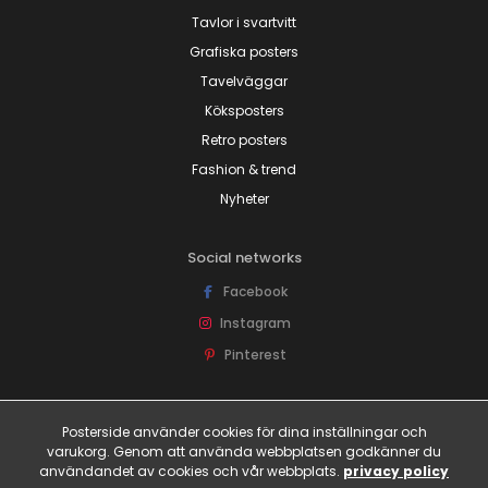
Tavlor i svartvitt
Grafiska posters
Tavelväggar
Köksposters
Retro posters
Fashion & trend
Nyheter
Social networks
Facebook
Instagram
Pinterest
Joina oss!
Posterside använder cookies för dina inställningar och
Få tillgång till rabattkoder och fina erbjudanden före alla andra!
varukorg. Genom att använda webbplatsen godkänner du
användandet av cookies och vår webbplats.
privacy policy