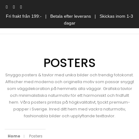
Fri frakt från 199:- | Betala efter leverans | Skickas inom 1-3
dagar
POSTERS
Snygga posters & tavlor med unika bilder och trendig fotokonst.
Affischer med moderna och originella motiv som passar snyggt
som väggdekoration på hemmets alla väggar. Grafiska tavlor
och minimalistiska naturmotiv för ett harmoniskt och fridfullt
hem. Våra posters printas på högkvalitativt, tjockt premium-
papper i Sverige. Inred ditt hem med vackra naturmotiv,
fashionabla bilder och upplyftande texttavlor.
Home
Posters