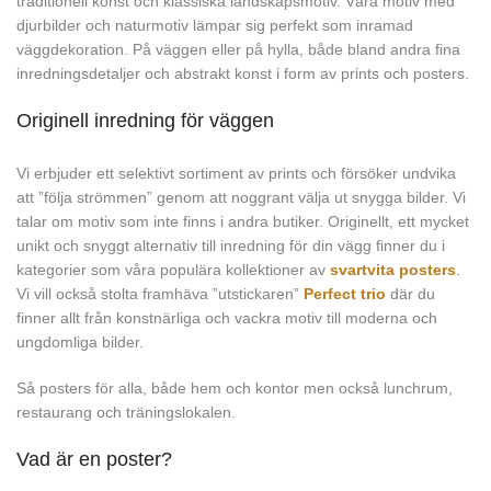
traditionell konst och klassiska landskapsmotiv. Våra motiv med
djurbilder och naturmotiv lämpar sig perfekt som inramad
väggdekoration. På väggen eller på hylla, både bland andra fina
inredningsdetaljer och abstrakt konst i form av prints och posters.
Originell inredning för väggen
Vi erbjuder ett selektivt sortiment av prints och försöker undvika
att ”följa strömmen” genom att noggrant välja ut snygga bilder. Vi
talar om motiv som inte finns i andra butiker. Originellt, ett mycket
unikt och snyggt alternativ till inredning för din vägg finner du i
kategorier som våra populära kollektioner av
svartvita posters
.
Vi vill också stolta framhäva ”utstickaren”
Perfect trio
där du
finner allt från konstnärliga och vackra motiv till moderna och
ungdomliga bilder.
Så posters för alla, både hem och kontor men också lunchrum,
restaurang och träningslokalen.
Vad är en poster?