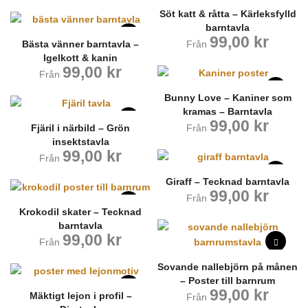
Söt katt & råtta – Kärleksfylld
barntavla
99,00
kr
Bästa vänner barntavla –
Från
Igelkott & kanin
99,00
kr
Från
Bunny Love – Kaniner som
kramas – Barntavla
99,00
kr
Fjäril i närbild – Grön
Från
insektstavla
99,00
kr
Från
Giraff – Tecknad barntavla
99,00
kr
Från
Krokodil skater – Tecknad
barntavla
99,00
kr
Från
Sovande nallebjörn på månen
– Poster till barnrum
99,00
kr
Mäktigt lejon i profil –
Från