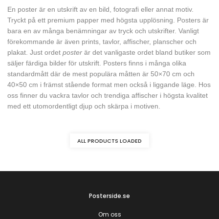
En poster är en utskrift av en bild, fotografi eller annat motiv.
Tryckt på ett premium papper med högsta upplösning. Posters är
bara en av många benämningar av tryck och utskrifter. Vanligt
förekommande är även prints, tavlor, affischer, planscher och
plakat. Just ordet
poster
är det vanligaste ordet bland butiker som
säljer färdiga bilder för utskrift. Posters finns i många olika
standardmått där de mest populära måtten är 50×70 cm och
40×50 cm i främst stående format men också i liggande läge. Hos
oss finner du vackra tavlor och trendiga affischer i högsta kvalitet
med ett utomordentligt djup och skärpa i motiven.
ALL PRODUCTS LOADED
Posterside.se
Om oss