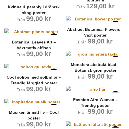
djurtavla
129,00
kr
Kvinna & paraply i drömsk
Från
skog poster
99,00
kr
Från
Abstract Botanical Flowers –
Växt poster
99,00
kr
Botanical Leaves Art –
Från
Växtmotiv affisch
99,00
kr
Från
Monstera abstrakt blad –
Botanisk grön poster
99,00
kr
Cool solros med solbrillor –
Från
Trendig färgglad poster
99,00
kr
Från
Fashion Afro Woman –
Trendig poster
99,00
kr
Musiken är mitt liv – Cool
Från
poster
99,00
kr
Från