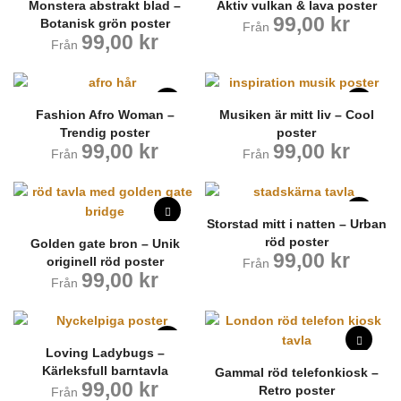
Monstera abstrakt blad –
Aktiv vulkan & lava poster
99,00
kr
Botanisk grön poster
Från
99,00
kr
Från
Fashion Afro Woman –
Musiken är mitt liv – Cool
Trendig poster
poster
99,00
kr
99,00
kr
Från
Från
Storstad mitt i natten – Urban
röd poster
Golden gate bron – Unik
99,00
kr
originell röd poster
Från
99,00
kr
Från
Loving Ladybugs –
Kärleksfull barntavla
Gammal röd telefonkiosk –
99,00
kr
Retro poster
Från