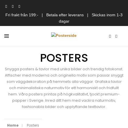
Fri frakt från 199:- | Betala efter leverans | Skickas inom 1-3
dagar
POSTERS
Snygga posters & tavlor med unika bilder och trendig fotokonst.
Affischer med moderna och originella motiv som passar snyggt
som väggdekoration på hemmets alla väggar. Grafiska tavlor
och minimalistiska naturmotiv för ett harmoniskt och fridfullt
hem. Våra posters printas på högkvalitativt, tjockt premium-
papper i Sverige. Inred ditt hem med vackra naturmotiv,
fashionabla bilder och upplyftande texttavlor.
Home
Posters