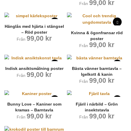
99,00
kr
Från
Hänglås med hjärta i stängsel
– Röd poster
Kvinna & ögonfransar röd
99,00
kr
poster
Från
99,00
kr
Från
Indisk ansiktsmålning poster
Bästa vänner barntavla –
99,00
kr
Igelkott & kanin
Från
99,00
kr
Från
Bunny Love – Kaniner som
Fjäril i närbild – Grön
kramas – Barntavla
insektstavla
99,00
kr
99,00
kr
Från
Från