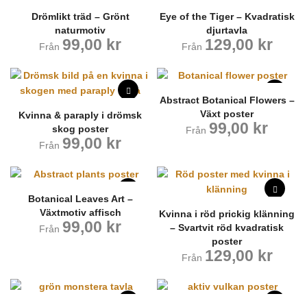
Drömlikt träd – Grönt
Eye of the Tiger – Kvadratisk
naturmotiv
djurtavla
99,00
kr
129,00
kr
Från
Från
Abstract Botanical Flowers –
Växt poster
Kvinna & paraply i drömsk
99,00
kr
skog poster
Från
99,00
kr
Från
Botanical Leaves Art –
Växtmotiv affisch
Kvinna i röd prickig klänning
99,00
kr
– Svartvit röd kvadratisk
Från
poster
129,00
kr
Från