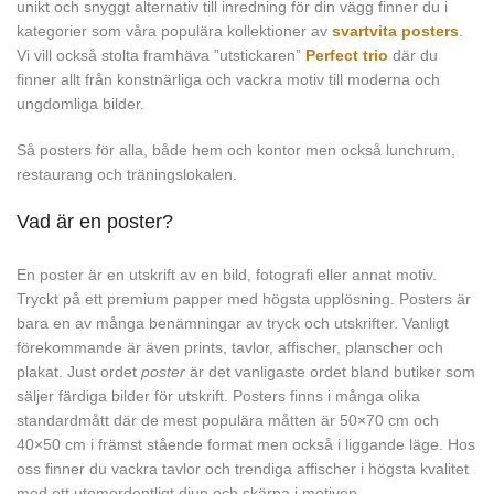
unikt och snyggt alternativ till inredning för din vägg finner du i
kategorier som våra populära kollektioner av
svartvita posters
.
Vi vill också stolta framhäva ”utstickaren”
Perfect trio
där du
finner allt från konstnärliga och vackra motiv till moderna och
ungdomliga bilder.
Så posters för alla, både hem och kontor men också lunchrum,
restaurang och träningslokalen.
Vad är en poster?
En poster är en utskrift av en bild, fotografi eller annat motiv.
Tryckt på ett premium papper med högsta upplösning. Posters är
bara en av många benämningar av tryck och utskrifter. Vanligt
förekommande är även prints, tavlor, affischer, planscher och
plakat. Just ordet
poster
är det vanligaste ordet bland butiker som
säljer färdiga bilder för utskrift. Posters finns i många olika
standardmått där de mest populära måtten är 50×70 cm och
40×50 cm i främst stående format men också i liggande läge. Hos
oss finner du vackra tavlor och trendiga affischer i högsta kvalitet
med ett utomordentligt djup och skärpa i motiven.