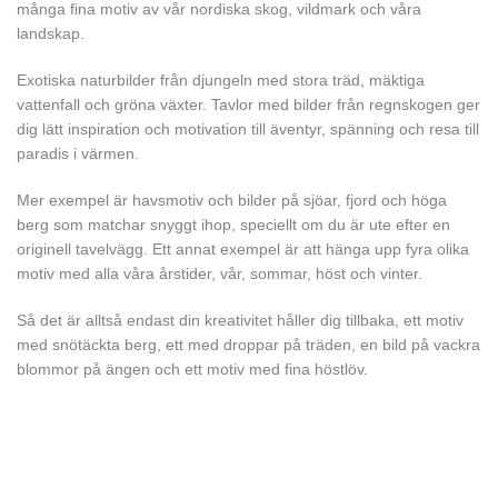
många fina motiv av vår nordiska skog, vildmark och våra
landskap.
Exotiska naturbilder från djungeln med stora träd, mäktiga
vattenfall och gröna växter. Tavlor med bilder från regnskogen ger
dig lätt inspiration och motivation till äventyr, spänning och resa till
paradis i värmen.
Mer exempel är havsmotiv och bilder på sjöar, fjord och höga
berg som matchar snyggt ihop, speciellt om du är ute efter en
originell tavelvägg. Ett annat exempel är att hänga upp fyra olika
motiv med alla våra årstider, vår, sommar, höst och vinter.
Så det är alltså endast din kreativitet håller dig tillbaka, ett motiv
med snötäckta berg, ett med droppar på träden, en bild på vackra
blommor på ängen och ett motiv med fina höstlöv.