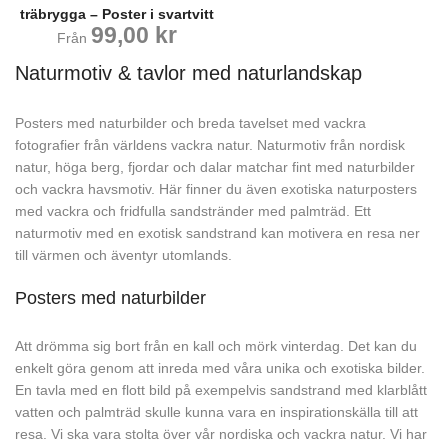
träbrygga – Poster i svartvitt
99,00
kr
Från
Naturmotiv & tavlor med naturlandskap
Posters med naturbilder och breda tavelset med vackra
fotografier från världens vackra natur. Naturmotiv från nordisk
natur, höga berg, fjordar och dalar matchar fint med naturbilder
och vackra havsmotiv. Här finner du även exotiska naturposters
med vackra och fridfulla sandstränder med palmträd. Ett
naturmotiv med en exotisk sandstrand kan motivera en resa ner
till värmen och äventyr utomlands.
Posters med naturbilder
Att drömma sig bort från en kall och mörk vinterdag. Det kan du
enkelt göra genom att inreda med våra unika och exotiska bilder.
En tavla med en flott bild på exempelvis sandstrand med klarblått
vatten och palmträd skulle kunna vara en inspirationskälla till att
resa. Vi ska vara stolta över vår nordiska och vackra natur. Vi har