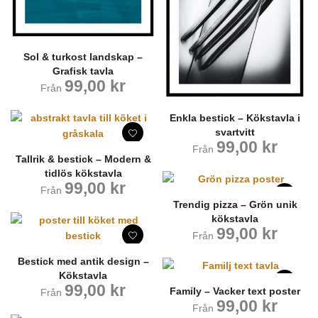
Sol & turkost landskap –
Grafisk tavla
99,00
kr
Från
Enkla bestick – Kökstavla i
svartvitt
99,00
kr
Från
Tallrik & bestick – Modern &
tidlös kökstavla
99,00
kr
Från
Trendig pizza – Grön unik
kökstavla
99,00
kr
Från
Bestick med antik design –
Kökstavla
99,00
kr
Family – Vacker text poster
Från
99,00
kr
Från