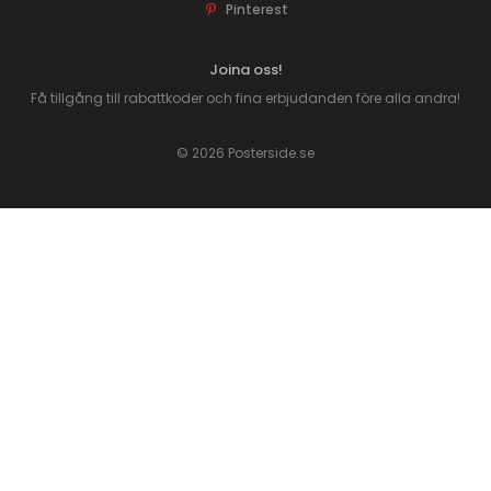
Pinterest
Joina oss!
Få tillgång till rabattkoder och fina erbjudanden före alla andra!
© 2026 Posterside.se