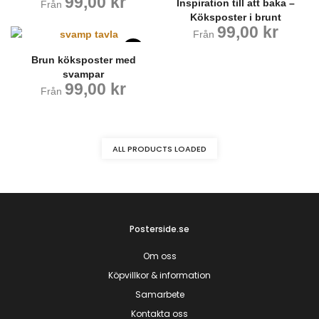
99,00
kr
Inspiration till att baka –
Från
Köksposter i brunt
99,00
kr
Från
Brun köksposter med
svampar
99,00
kr
Från
ALL PRODUCTS LOADED
Posterside.se
Om oss
Köpvillkor & information
Samarbete
Kontakta oss