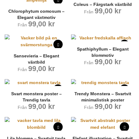
Coleus – Färgstark växtbild
99,00
kr
Chlorophytum comosum –
Från
Elegant växtmotiv
99,00
kr
Från
Spathiphyllum – Elegant
blommotiv
Sansevieria – Elegant
99,00
kr
växtbild
Från
99,00
kr
Från
Svart monstera poster –
Trendy Monstera – Svartvit
Trendig tavla
minimalistisk poster
99,00
kr
99,00
kr
Från
Från
Lila blomma – Svartvit tavla
Elefant illustration – Svartvit