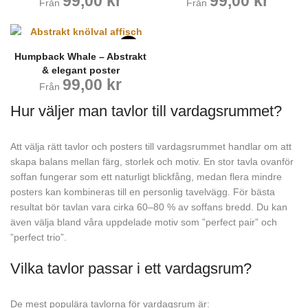
99,00
kr
99,00
kr
Från
Från
Humpback Whale – Abstrakt
& elegant poster
99,00
kr
Från
Hur väljer man tavlor till vardagsrummet?
Att välja rätt tavlor och posters till vardagsrummet handlar om att
skapa balans mellan färg, storlek och motiv. En stor tavla ovanför
soffan fungerar som ett naturligt blickfång, medan flera mindre
posters kan kombineras till en personlig tavelvägg. För bästa
resultat bör tavlan vara cirka 60–80 % av soffans bredd. Du kan
även välja bland våra uppdelade motiv som ”perfect pair” och
”perfect trio”.
Vilka tavlor passar i ett vardagsrum?
De mest populära tavlorna för vardagsrum är: