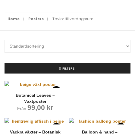
Home
Posters
Tavlor till vardagsrum
FILTERS
Botanical Leaves –
Växtposter
99,00
kr
Från
Vackra växter – Botanisk
Balloon & hand –