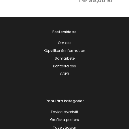
99,00
kr
Från
Posterside.se
Om oss
Köpvillkor & information
Samarbete
Kontakta oss
GDPR
Populära kategorier
Tavlor i svartvitt
Grafiska posters
Tavelväggar