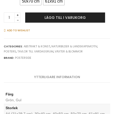
50x70 cm
61x91 cm
Abstract
LÄGG TILL I VARUKORG
Botanical
Flowers
-
ADD TO WISHLIST
Växt
poster
quantity
CATEGORIES:
ABSTRAKT & KONST
,
NATURBILDER & LANDSKAPSMOTIV
,
POSTERS
,
TAVLOR TILL VARDAGSRUM
,
VÄXTER & BLOMMOR
BRAND:
POSTERSIDE
YTTERLIGARE INFORMATION
Färg
Grön, Gul
Storlek
A4 (21×29,7 cm), 30×40 cm, 40×50 cm, 50×70 cm, 61×91 cm