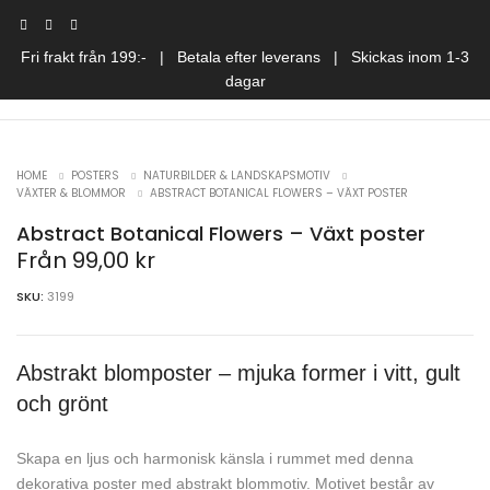
Fri frakt från 199:- | Betala efter leverans | Skickas inom 1-3
dagar
HOME
POSTERS
NATURBILDER & LANDSKAPSMOTIV
VÄXTER & BLOMMOR
ABSTRACT BOTANICAL FLOWERS – VÄXT POSTER
Abstract Botanical Flowers – Växt poster
Från
99,00
kr
SKU:
3199
Abstrakt blomposter – mjuka former i vitt, gult
och grönt
Skapa en ljus och harmonisk känsla i rummet med denna
dekorativa poster med abstrakt blommotiv. Motivet består av