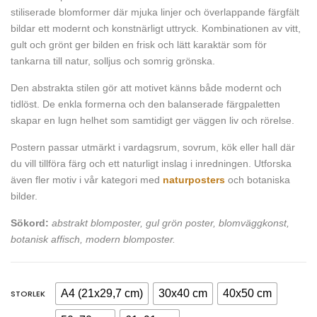
stiliserade blomformer där mjuka linjer och överlappande färgfält
bildar ett modernt och konstnärligt uttryck. Kombinationen av vitt,
gult och grönt ger bilden en frisk och lätt karaktär som för
tankarna till natur, solljus och somrig grönska.
Den abstrakta stilen gör att motivet känns både modernt och
tidlöst. De enkla formerna och den balanserade färgpaletten
skapar en lugn helhet som samtidigt ger väggen liv och rörelse.
Postern passar utmärkt i vardagsrum, sovrum, kök eller hall där
du vill tillföra färg och ett naturligt inslag i inredningen. Utforska
även fler motiv i vår kategori med
naturposters
och botaniska
bilder.
Sökord:
abstrakt blomposter, gul grön poster, blomväggkonst,
botanisk affisch, modern blomposter.
A4 (21x29,7 cm)
30x40 cm
40x50 cm
STORLEK