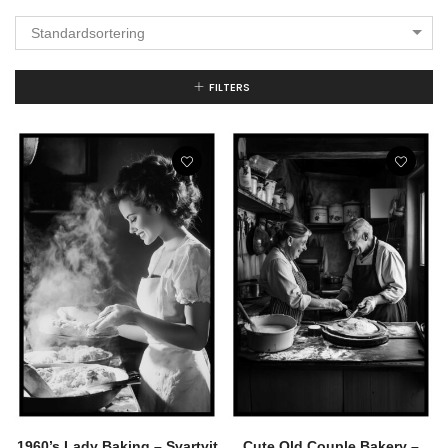
Standardsortering
FILTERS
1960’s Lady Baking – Svartvit
Cute Old Couple Bakery –