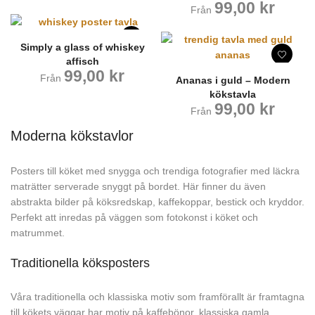
99,00
kr
Från
Simply a glass of whiskey
affisch
99,00
kr
Från
Ananas i guld – Modern
kökstavla
99,00
kr
Från
Moderna kökstavlor
Posters till köket med snygga och trendiga fotografier med läckra
maträtter serverade snyggt på bordet. Här finner du även
abstrakta bilder på köksredskap, kaffekoppar, bestick och kryddor.
Perfekt att inredas på väggen som fotokonst i köket och
matrummet.
Traditionella köksposters
Våra traditionella och klassiska motiv som framförallt är framtagna
till kökets väggar har motiv på kaffebönor, klassiska gamla