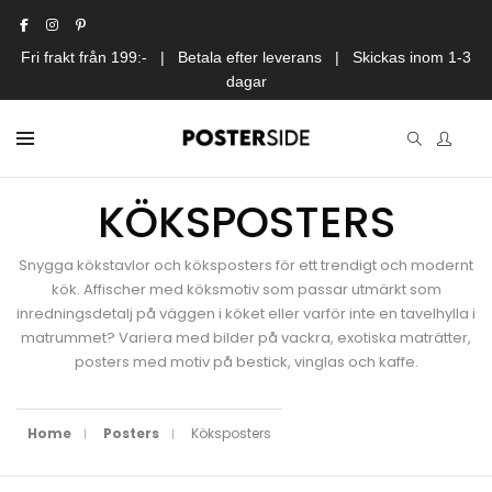
Fri frakt från 199:- | Betala efter leverans | Skickas inom 1-3
dagar
KÖKSPOSTERS
Snygga kökstavlor och köksposters för ett trendigt och modernt
kök. Affischer med köksmotiv som passar utmärkt som
inredningsdetalj på väggen i köket eller varför inte en tavelhylla i
matrummet? Variera med bilder på vackra, exotiska maträtter,
posters med motiv på bestick, vinglas och kaffe.
Home
Posters
Köksposters