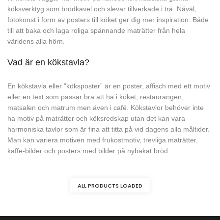
köksverktyg som brödkavel och slevar tillverkade i trä. Nåväl,
fotokonst i form av posters till köket ger dig mer inspiration. Både
till att baka och laga roliga spännande maträtter från hela
världens alla hörn.
Vad är en kökstavla?
En kökstavla eller ”köksposter” är en poster, affisch med ett motiv
eller en text som passar bra att ha i köket, restaurangen,
matsalen och matrum men även i café. Kökstavlor behöver inte
ha motiv på maträtter och köksredskap utan det kan vara
harmoniska tavlor som är fina att titta på vid dagens alla måltider.
Man kan variera motiven med frukostmotiv, trevliga maträtter,
kaffe-bilder och posters med bilder på nybakat bröd.
ALL PRODUCTS LOADED