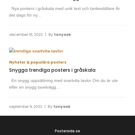
Nya posters i gråskala med unik text och tankeställare Är
det dags för ny...
|
december 16, 2022
By
tonyaek
Nyheter & populära posters
Snygga trendiga posters i gråskala
En snygg uppsättning med svartvita tavlor Om du är ute
efter en snygg tavelvägg...
|
september 9, 2022
By
tonyaek
Posterside.se