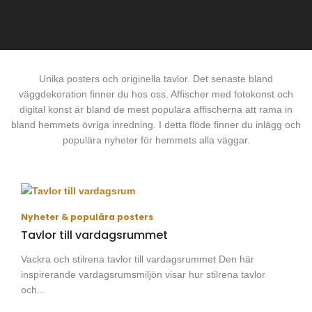
Unika posters och originella tavlor. Det senaste bland
väggdekoration finner du hos oss. Affischer med fotokonst och
digital konst är bland de mest populära affischerna att rama in
bland hemmets övriga inredning. I detta flöde finner du inlägg och
populära nyheter för hemmets alla väggar.
Nyheter & populära posters
Tavlor till vardagsrummet
Vackra och stilrena tavlor till vardagsrummet Den här
inspirerande vardagsrumsmiljön visar hur stilrena tavlor
och...