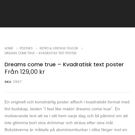
HOME
POSTERS
RETRO & VINTAGE TAVLOR
DREAMS COME TRUE – KVADRATISK TEXT POSTER
Dreams come true – Kvadratisk text poster
Från
129,00
kr
SKU:
2967
En originell och konstnärlig poster affisch i kvadratiskt format med
fint budskap, texten ”I feel like makin’ dreams come true”. En
motiverande text att se i sitt hem varje dag och bli påmind om att
inte glömma bort sina drömmar och sträva efter sina mål.
Bokstäverna är målade på aluminiumburkar i olika färger mot en