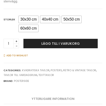
stenvägg.
30x30 cm
40x40 cm
50x50 cm
STORLEK
60x60 cm
Dreams
LÄGG TILL I VARUKORG
come
true
-
ADD TO WISHLIST
Kvadratisk
text
poster
CATEGORIES:
KVADRATISKA TAVLOR
,
POSTERS
,
RETRO & VINTAGE TAVLOR
,
TAVLOR TILL VARDAGSRUM
,
TEXTTAVLOR
quantity
BRAND:
POSTERSIDE
YTTERLIGARE INFORMATION