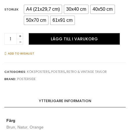
A4 (21x29,7 cm)
30x40 cm
40x50 cm
STORLEK
50x70 cm
61x91 cm
Gammal
LÄGG TILL I VARUKORG
fin
tekanna
&
ADD TO WISHLIST
te
-
Kökstavla
CATEGORIES:
KÖKSPOSTERS
,
POSTERS
,
RETRO & VINTAGE TAVLOR
quantity
BRAND:
POSTERSIDE
YTTERLIGARE INFORMATION
Färg
Brun, Natur, Orange