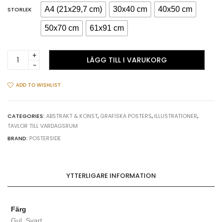
A4 (21x29,7 cm)
30x40 cm
40x50 cm
STORLEK
50x70 cm
61x91 cm
Geometric
LÄGG TILL I VARUKORG
dark
shapes
#2
ADD TO WISHLIST
-
Grafisk
affisch
CATEGORIES:
ABSTRAKT & KONST
,
GRAFISKA POSTERS
,
ILLUSTRATIONER
,
TAVLOR TILL VARDAGSRUM
quantity
BRAND:
POSTERSIDE
YTTERLIGARE INFORMATION
Färg
Gul, Svart