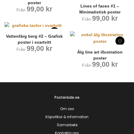
poster
Lines of faces #1 –
99,00
kr
Från
Minimalistisk poster
99,00
kr
Från
Vattenfärg berg #2 – Grafisk
poster i svartvitt
99,00
kr
Från
Älg line art illustration
poster
99,00
kr
Från
Posterside.se
Om oss
Köpvillkor & information
Samarbete
Kontakta oss