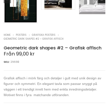
HOME
POSTERS
GRAFISKA POSTERS
GEOMETRIC DARK SHAPES #2 – GRAFISK AFFISCH
Geometric dark shapes #2 – Grafisk affisch
Från
99,00
kr
SKU:
2969B
Grafisk affisch i mörk färg och detaljer i gult med unik design av
figurer och symmetri. En elegant tavla som passar snyggt på
väggen i ett trendigt inrett hem med enkla inredningsdetaljer.
Motivet finns i fyra matchande utföranden.