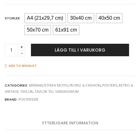
A4 (21x29,7 cm)
30x40 cm
40x50 cm
STORLEK
50x70 cm
61x91 cm
Kvinna
LÄGG TILL I VARUKORG
&
ögonfransar
röd
ADD TO WISHLIST
poster
quantity
CATEGORIES:
MINIMALISTISKA MOTIV
,
PEOPLE & FASHION
,
POSTERS
,
RETRO &
VINTAGE TAVLOR
,
TAVLOR TILL VARDAGSRUM
BRAND:
POSTERSIDE
YTTERLIGARE INFORMATION