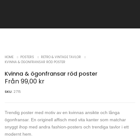
HOME
POSTERS
RETRO & VINTAGE TAVLOR
KVINNA & ÖGONFRANSAR RÖD POSTER
Kvinna & ögonfransar röd poster
Från
99,00
kr
SKU:
2715
Trendig poster med motiv av en kvinnas ansikte och långa
ögonfransar. En originell affisch med vita kanter som matchar
snyggt ihop med andra fashion-posters och trendiga tavlor i ett
modernt hem.