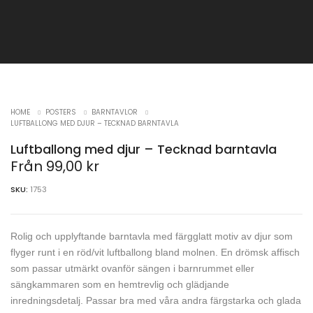
HOME
POSTERS
BARNTAVLOR
LUFTBALLONG MED DJUR – TECKNAD BARNTAVLA
Luftballong med djur – Tecknad barntavla
Från
99,00
kr
SKU:
1753
Rolig och upplyftande barntavla med färgglatt motiv av djur som
flyger runt i en röd/vit luftballong bland molnen. En drömsk affisch
som passar utmärkt ovanför sängen i barnrummet eller
sängkammaren som en hemtrevlig och glädjande
inredningsdetalj. Passar bra med våra andra färgstarka och glada