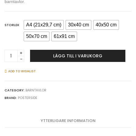
barntavlor.
A4 (21x29,7 cm)
30x40 cm
40x50 cm
STORLEK
50x70 cm
61x91 cm
Luftballong
LÄGG TILL I VARUKORG
med
djur
-
ADD TO WISHLIST
Tecknad
barntavla
quantity
CATEGORY:
BARNTAVLOR
BRAND:
POSTERSIDE
YTTERLIGARE INFORMATION