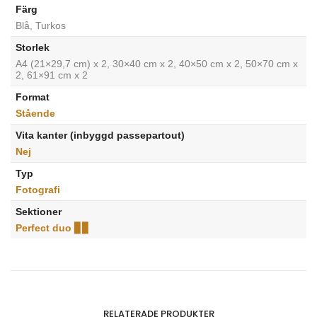
Färg
Blå, Turkos
Storlek
A4 (21×29,7 cm) x 2, 30×40 cm x 2, 40×50 cm x 2, 50×70 cm x
2, 61×91 cm x 2
Format
Stående
Vita kanter (inbyggd passepartout)
Nej
Typ
Fotografi
Sektioner
Perfect duo ▊▊
RELATERADE PRODUKTER