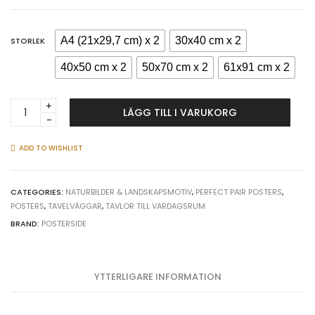
A4 (21x29,7 cm) x 2
30x40 cm x 2
STORLEK
40x50 cm x 2
50x70 cm x 2
61x91 cm x 2
Mäktigt
LÄGG TILL I VARUKORG
vattenfall
-
Set
ADD TO WISHLIST
av
turkosa
posters
CATEGORIES:
NATURBILDER & LANDSKAPSMOTIV
,
PERFECT PAIR POSTERS
,
POSTERS
,
TAVELVÄGGAR
,
TAVLOR TILL VARDAGSRUM
quantity
BRAND:
POSTERSIDE
YTTERLIGARE INFORMATION