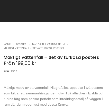
HOME
POSTERS
TAVLOR TILL VARDAGSRUM
MÄKTIGT VATTENFALL – SET AV TURKOSA POSTERS
Mäktigt vattenfall – Set av turkosa posters
Från
199,00
kr
SKU:
2338
Mäktigt motiv av ett vattenfall, Niagrafallet, uppdelat i två posters
som bildar ett sammanhängande motiv. Två affischer i ljusblå och
turkos färg som passar perfekt som inredningsdetalj på väggen i
rum där du inreder just med dessa färgval.