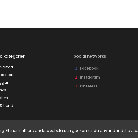
a kategorier
Social networks
vartvitt
Facebook
 posters
Instagram
ggar
Pinterest
ers
sters
& trend
rukorg. Genom att använda webbplatsen godkänner du användandet av co