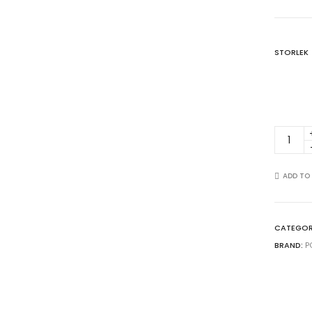
STORLEK
Simply
a
glass
of
ADD TO
whiske
affisch
quantit
CATEGOR
BRAND:
P