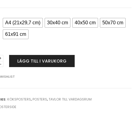
A4 (21x29,7 cm)
30x40 cm
40x50 cm
50x70 cm
61x91 cm
LÄGG TILL I VARUKORG
 WISHLIST
y
y
IES:
KÖKSPOSTERS
,
POSTERS
,
TAVLOR TILL VARDAGSRUM
OSTERSIDE