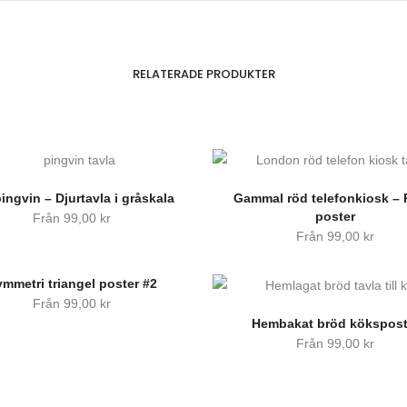
RELATERADE PRODUKTER
ingvin – Djurtavla i gråskala
Gammal röd telefonkiosk – 
poster
Från
99,00
kr
Från
99,00
kr
mmetri triangel poster #2
Från
99,00
kr
Hembakat bröd kökspost
Från
99,00
kr