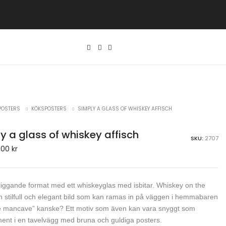
POSTERS
KÖKSPOSTERS
SIMPLY A GLASS OF WHISKEY AFFISCH
y a glass of whiskey affisch
SKU:
2707
,00
kr
 liggande format med ett whiskeyglas med isbitar. Whiskey on the
n stilfull och elegant bild som kan ramas in på väggen i hemmabaren
he mancave” kanske? Ett motiv som även kan vara snyggt som
nt i en tavelvägg med bruna och guldiga posters.