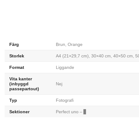
Färg
Brun, Orange
Storlek
A4 (21×29,7 cm), 30×40 cm, 40×50 cm, 
Format
Liggande
Vita kanter
(inbyggd
Nej
passepartout)
Typ
Fotografi
Sektioner
Perfect uno – ▊