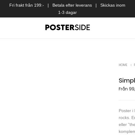
Fri frakt från 199:- | Betala efter leverans | Skickas inom
1-3 dagar
all favoriter
tan
HOME
on
Simpl
äggar
pair
Från
99
trio
 & blogg
Poster i
till vardagsrum
rocks. E
eller ”t
kompleme