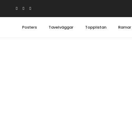
Posters
Tavelväggar
Topplistan
Ramar
Posters
Posterw
Abstrakt & konst
Topplis
Arkitektur & Stadsbilder
Kollekti
Barntavlor
Tavelv
Djurmotiv
Perfect 
Grafiska motiv
Perfect 
Illustrationer & tecknat
Nyheter
Köksposters
Tavlor 
Svartvita posters
Minimalistiska bilder