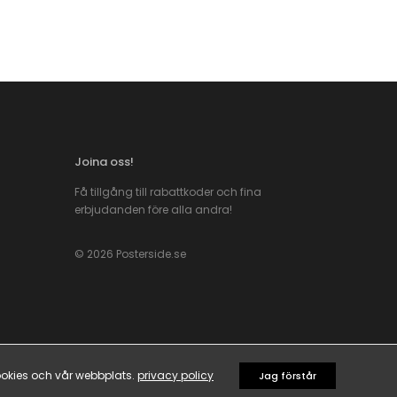
Joina oss!
Få tillgång till rabattkoder och fina
erbjudanden före alla andra!
© 2026 Posterside.se
okies och vår webbplats.
privacy policy
Jag förstår