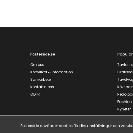
Populär
Posterside.se
Om oss
Tavlor i s
Köpvillkor & information
Grafiska
Samarbete
Tavelvä
Kontakta oss
Kökspost
GDPR
Retro po
Fashion 
Nyheter
Posterside använder cookies för dina inställningar och va