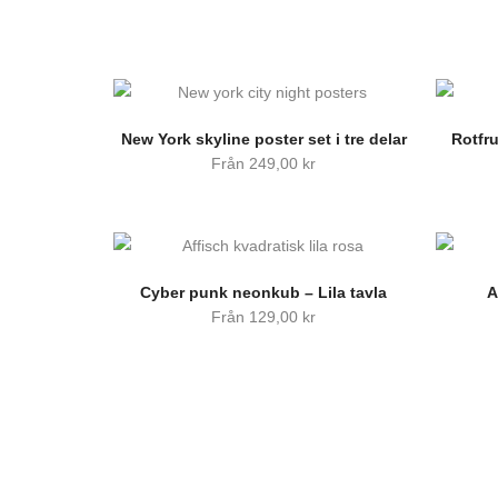
New York skyline poster set i tre delar
Rotfr
Från
249,00
kr
Cyber punk neonkub – Lila tavla
A
Från
129,00
kr