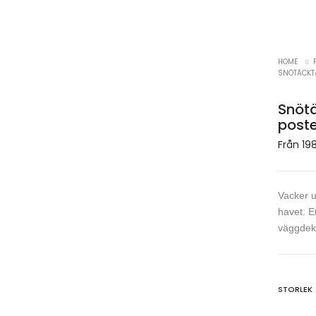
HOME
SNÖTÄCKTA
Snötä
poste
Från
19
Vacker u
havet. E
väggdeko
STORLEK