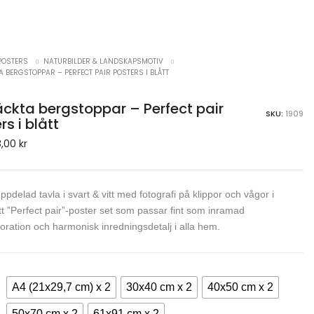
POSTERS
NATURBILDER & LANDSKAPSMOTIV
 BERGSTOPPAR – PERFECT PAIR POSTERS I BLÅTT
ckta bergstoppar – Perfect pair
SKU:
1909
rs i blått
8,00
kr
ppdelad tavla i svart & vitt med fotografi på klippor och vågor i
tt ”Perfect pair”-poster set som passar fint som inramad
ration och harmonisk inredningsdetalj i alla hem.
A4 (21x29,7 cm) x 2
30x40 cm x 2
40x50 cm x 2
50x70 cm x 2
61x91 cm x 2