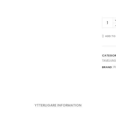
Snötäc
bergst
-
Perfect
ADD TO
pair
poster
i
CATEGOR
blått
TAVELVÄ
quantit
BRAND:
P
YTTERLIGARE INFORMATION