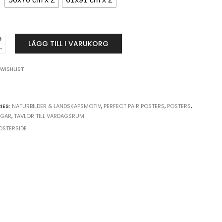
kta
LÄGG TILL I VARUKORG
oppar
 WISHLIST
s
IES:
NATURBILDER & LANDSKAPSMOTIV
,
PERFECT PAIR POSTERS
,
POSTERS
,
GGAR
,
TAVLOR TILL VARDAGSRUM
y
OSTERSIDE