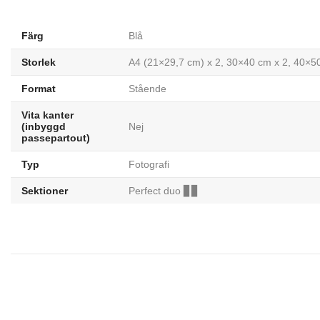
Färg
Blå
Storlek
A4 (21×29,7 cm) x 2, 30×40 cm x 2, 40×5
Format
Stående
Vita kanter
(inbyggd
Nej
passepartout)
Typ
Fotografi
Sektioner
Perfect duo ▊▊