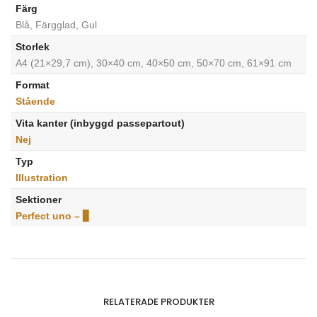
Färg
Blå, Färgglad, Gul
Storlek
A4 (21×29,7 cm), 30×40 cm, 40×50 cm, 50×70 cm, 61×91 cm
Format
Stående
Vita kanter (inbyggd passepartout)
Nej
Typ
Illustration
Sektioner
Perfect uno – ▊
RELATERADE PRODUKTER