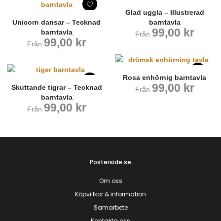
Glad uggla – Illustrerad
barntavla
Unicorn dansar – Tecknad
99,00
kr
barntavla
Från
99,00
kr
Från
Rosa enhörnig barntavla
99,00
kr
Skuttande tigrar – Tecknad
Från
barntavla
99,00
kr
Från
Posterside.se
Om oss
Köpvillkor & information
Samarbete
Kontakta oss