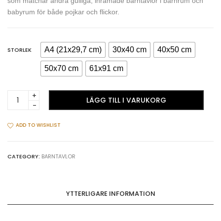
som matchar andra gulliga, inramade barntavlor i barnrum och
babyrum för både pojkar och flickor.
A4 (21x29,7 cm)
30x40 cm
40x50 cm
STORLEK
50x70 cm
61x91 cm
Sovande
LÄGG TILL I VARUKORG
nallebjörn
på
månen
ADD TO WISHLIST
-
Poster
till
CATEGORY:
BARNTAVLOR
barnrum
quantity
YTTERLIGARE INFORMATION