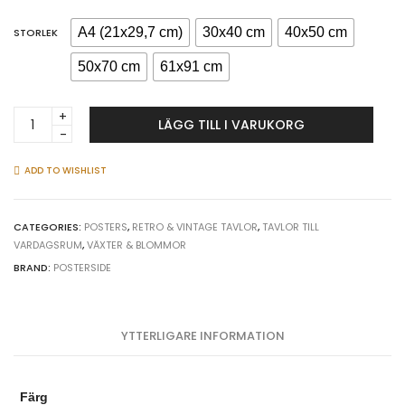
A4 (21x29,7 cm)
30x40 cm
40x50 cm
STORLEK
50x70 cm
61x91 cm
Vacker
LÄGG TILL I VARUKORG
blomkrans
-
Mörk
ADD TO WISHLIST
&
lyxig
poster
CATEGORIES:
POSTERS
,
RETRO & VINTAGE TAVLOR
,
TAVLOR TILL
VARDAGSRUM
,
VÄXTER & BLOMMOR
quantity
BRAND:
POSTERSIDE
YTTERLIGARE INFORMATION
Färg