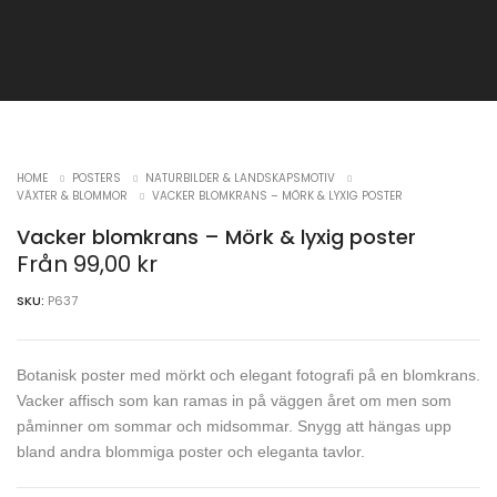
HOME
POSTERS
NATURBILDER & LANDSKAPSMOTIV
VÄXTER & BLOMMOR
VACKER BLOMKRANS – MÖRK & LYXIG POSTER
Vacker blomkrans – Mörk & lyxig poster
Från
99,00
kr
SKU:
P637
Botanisk poster med mörkt och elegant fotografi på en blomkrans.
Vacker affisch som kan ramas in på väggen året om men som
påminner om sommar och midsommar. Snygg att hängas upp
bland andra blommiga poster och eleganta tavlor.