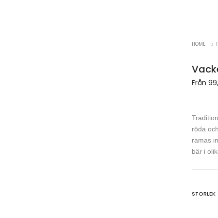
HOME
Vack
Från
99
Traditio
röda och
ramas in
bär i oli
STORLEK