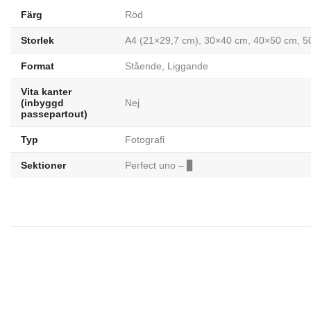
Färg
Röd
Storlek
A4 (21×29,7 cm), 30×40 cm, 40×50 cm, 
Format
Stående
,
Liggande
Vita kanter
(inbyggd
Nej
passepartout)
Typ
Fotografi
Sektioner
Perfect uno – ▊