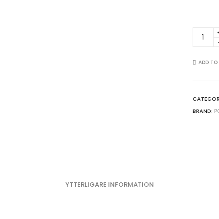
Vacker
köksta
med
röda
ADD TO
bär
quantit
CATEGOR
BRAND:
P
YTTERLIGARE INFORMATION