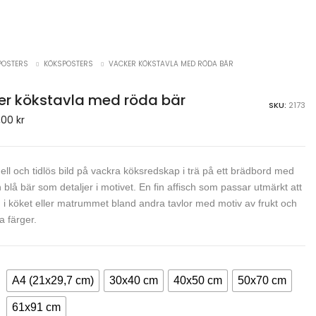
POSTERS
KÖKSPOSTERS
VACKER KÖKSTAVLA MED RÖDA BÄR
er kökstavla med röda bär
SKU:
2173
,00
kr
nell och tidlös bild på vackra köksredskap i trä på ett brädbord med
 blå bär som detaljer i motivet. En fin affisch som passar utmärkt att
 i köket eller matrummet bland andra tavlor med motiv av frukt och
ka färger.
A4 (21x29,7 cm)
30x40 cm
40x50 cm
50x70 cm
61x91 cm