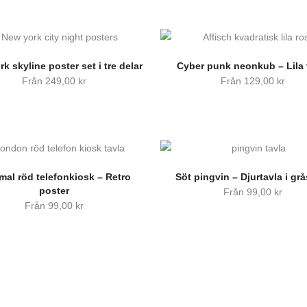
k skyline poster set i tre delar
Cyber punk neonkub – Lila 
Från
249,00
kr
Från
129,00
kr
al röd telefonkiosk – Retro
Söt pingvin – Djurtavla i gr
poster
Från
99,00
kr
Från
99,00
kr