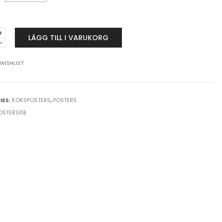
LÄGG TILL I VARUKORG
vla
 WISHLIST
y
IES:
KÖKSPOSTERS
,
POSTERS
OSTERSIDE