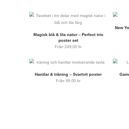
New Yor
Magisk blå & lila natur – Perfect trio
poster set
Från
249,00
kr
Hantlar & träning – Svartvit poster
Gamm
Från
99,00
kr