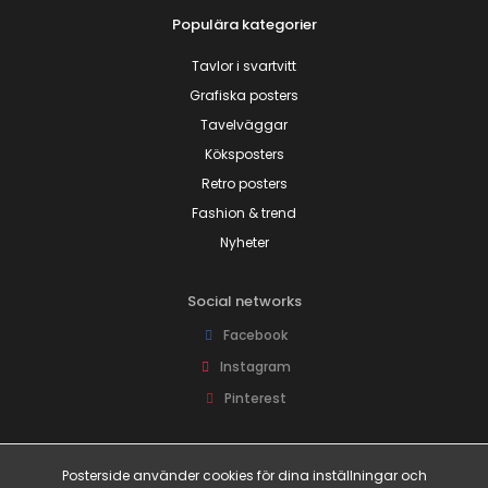
Populära kategorier
Tavlor i svartvitt
Grafiska posters
Tavelväggar
Köksposters
Retro posters
Fashion & trend
Nyheter
Social networks
Facebook
Instagram
Pinterest
Joina oss!
Posterside använder cookies för dina inställningar och
Få tillgång till rabattkoder och fina erbjudanden före alla andra!