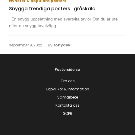
Nyheter & populära posters
Snygga trendiga posters i gråskala
En snygg uppsättning med svartvita tavlor Om du är ute
efter en snygg tavelvägg...
|
september 9, 2022
By
tonyaek
Posterside.se
Om oss
Köpvillkor & information
Samarbete
Kontakta oss
GDPR