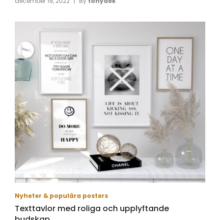
|
december 19, 2022
By
tonyaek
Nyheter & populära posters
Texttavlor med roliga och upplyftande
budskap