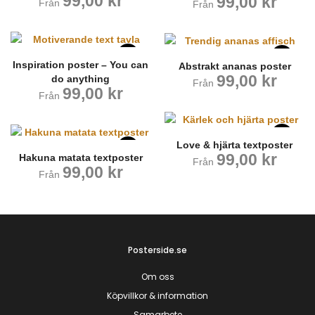
99,00
kr
99,00
kr
Från
Från
Inspiration poster – You can
Abstrakt ananas poster
99,00
kr
do anything
Från
99,00
kr
Från
Love & hjärta textposter
99,00
kr
Hakuna matata textposter
Från
99,00
kr
Från
Posterside.se
Om oss
Köpvillkor & information
Samarbete