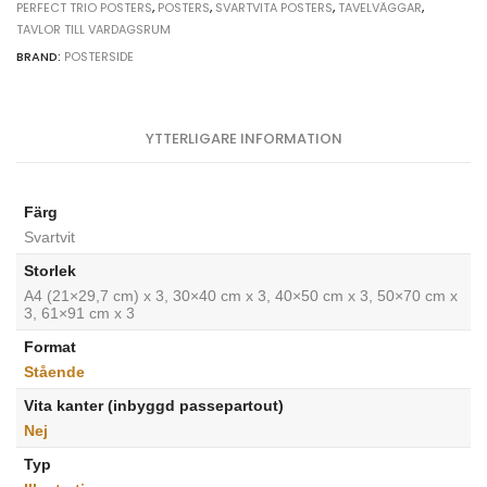
PERFECT TRIO POSTERS
,
POSTERS
,
SVARTVITA POSTERS
,
TAVELVÄGGAR
,
set
TAVLOR TILL VARDAGSRUM
quantity
BRAND:
POSTERSIDE
YTTERLIGARE INFORMATION
Färg
Svartvit
Storlek
A4 (21×29,7 cm) x 3, 30×40 cm x 3, 40×50 cm x 3, 50×70 cm x
3, 61×91 cm x 3
Format
Stående
Vita kanter (inbyggd passepartout)
Nej
Typ