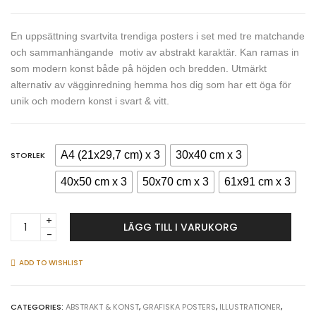
En uppsättning svartvita trendiga posters i set med tre matchande
och sammanhängande motiv av abstrakt karaktär. Kan ramas in
som modern konst både på höjden och bredden. Utmärkt
alternativ av vägginredning hemma hos dig som har ett öga för
unik och modern konst i svart & vitt.
A4 (21x29,7 cm) x 3
30x40 cm x 3
STORLEK
40x50 cm x 3
50x70 cm x 3
61x91 cm x 3
Abstract
LÄGG TILL I VARUKORG
trendy
art
-
ADD TO WISHLIST
Perfect
trio
poster
CATEGORIES:
ABSTRAKT & KONST
,
GRAFISKA POSTERS
,
ILLUSTRATIONER
,