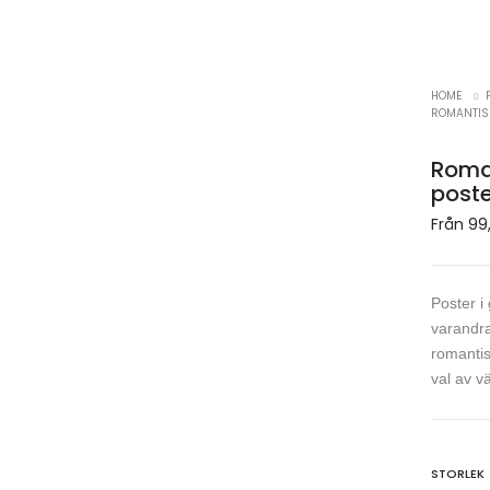
HOME
ROMANTISK
Roman
poste
Från
99
Poster i
varandra
romantis
val av v
STORLEK