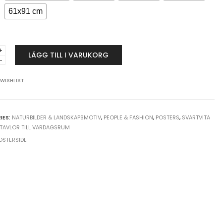
61x91 cm
iskt
LÄGG TILL I VARUKORG
ullt
 WISHLIST
t
y
IES:
NATURBILDER & LANDSKAPSMOTIV
,
PEOPLE & FASHION
,
POSTERS
,
SVARTVITA
TAVLOR TILL VARDAGSRUM
OSTERSIDE