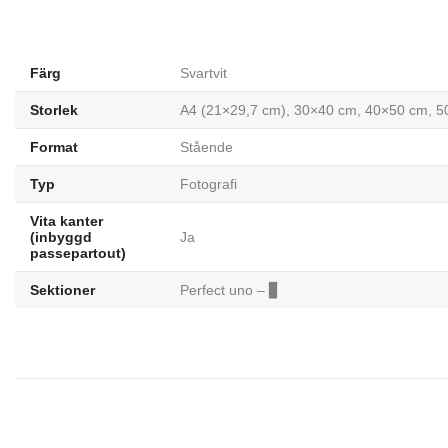
Färg
Svartvit
Storlek
A4 (21×29,7 cm), 30×40 cm, 40×50 cm, 
Format
Stående
Typ
Fotografi
Vita kanter
(inbyggd
Ja
passepartout)
Sektioner
Perfect uno – ▊