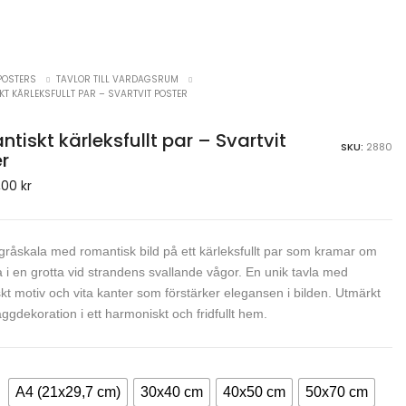
POSTERS
TAVLOR TILL VARDAGSRUM
T KÄRLEKSFULLT PAR – SVARTVIT POSTER
tiskt kärleksfullt par – Svartvit
SKU:
2880
r
,00
kr
 gråskala med romantisk bild på ett kärleksfullt par som kramar om
 i en grotta vid strandens svallande vågor. En unik tavla med
kt motiv och vita kanter som förstärker elegansen i bilden. Utmärkt
äggdekoration i ett harmoniskt och fridfullt hem.
A4 (21x29,7 cm)
30x40 cm
40x50 cm
50x70 cm