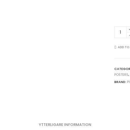
Romant
kärleksf
par
-
ADD TO
Svartvi
poster
quantit
CATEGOR
POSTERS
,
BRAND:
P
YTTERLIGARE INFORMATION