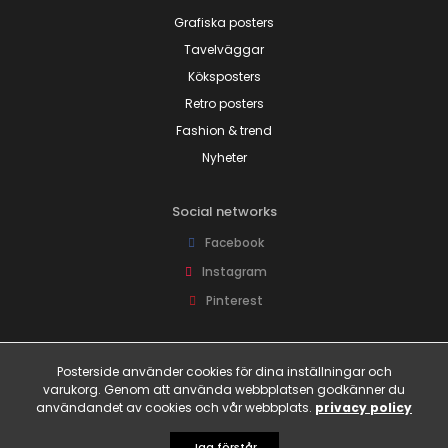
Grafiska posters
Tavelväggar
Köksposters
Retro posters
Fashion & trend
Nyheter
Social networks
Facebook
Instagram
Pinterest
Joina oss!
Posterside använder cookies för dina inställningar och
Få tillgång till rabattkoder och fina erbjudanden före alla andra!
varukorg. Genom att använda webbplatsen godkänner du
användandet av cookies och vår webbplats.
privacy policy
© 2026 Posterside.se
Jag förstår