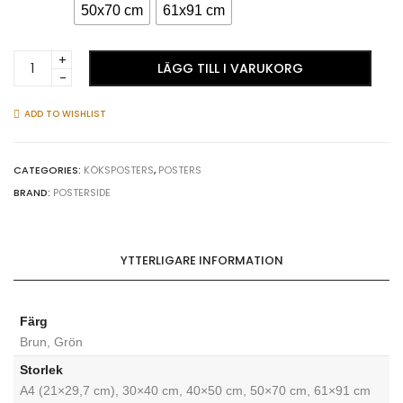
50x70 cm
61x91 cm
Asiatisk
LÄGG TILL I VARUKORG
mat
på
bordet
ADD TO WISHLIST
#1
köksposter
quantity
CATEGORIES:
KÖKSPOSTERS
,
POSTERS
BRAND:
POSTERSIDE
YTTERLIGARE INFORMATION
Färg
Brun, Grön
Storlek
A4 (21×29,7 cm), 30×40 cm, 40×50 cm, 50×70 cm, 61×91 cm