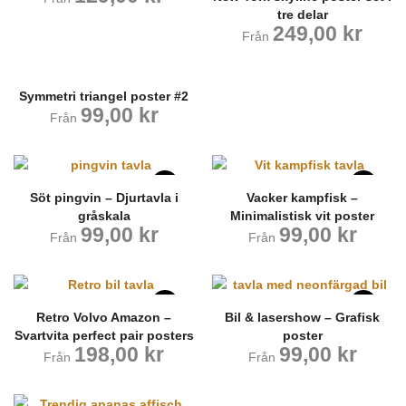
tre delar
249,00
kr
Från
Symmetri triangel poster #2
99,00
kr
Från
Söt pingvin – Djurtavla i
Vacker kampfisk –
gråskala
Minimalistisk vit poster
99,00
kr
99,00
kr
Från
Från
Retro Volvo Amazon –
Bil & lasershow – Grafisk
Svartvita perfect pair posters
poster
198,00
kr
99,00
kr
Från
Från