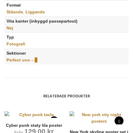
Format
Stående
,
Liggande
Vita kanter (inbyggd passepartout)
Nej
Typ
Fotografi
Sektioner
Perfect uno – ▊
RELATERADE PRODUKTER
Cyber punk staty lila poster
129,00
kr
New York skyline poster set i
Från