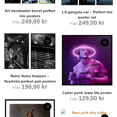
Art trendsetter konst perfect
LA gangsta car – Perfect trio
trio posters
poster set
249,00
kr
249,00
kr
Från
Från
Retro Volvo Amazon –
Svartvita perfect pair posters
198,00
kr
Från
Cyber punk staty lila poster
129,00
kr
Från