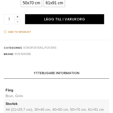
50x70 cm
61x91 cm
Asiatisk
LÄGG TILL I VARUKORG
mat
på
bordet
ADD TO WISHLIST
#2
köksposter
quantity
CATEGORIES:
KÖKSPOSTERS
,
POSTERS
BRAND:
POSTERSIDE
YTTERLIGARE INFORMATION
Färg
Brun, Grön
Storlek
A4 (21×29,7 cm), 30×40 cm, 40×50 cm, 50×70 cm, 61×91 cm