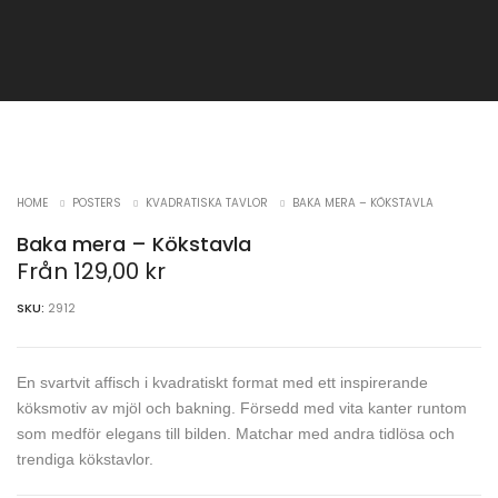
HOME
POSTERS
KVADRATISKA TAVLOR
BAKA MERA – KÖKSTAVLA
Baka mera – Kökstavla
Från
129,00
kr
SKU:
2912
En svartvit affisch i kvadratiskt format med ett inspirerande
köksmotiv av mjöl och bakning. Försedd med vita kanter runtom
som medför elegans till bilden. Matchar med andra tidlösa och
trendiga kökstavlor.