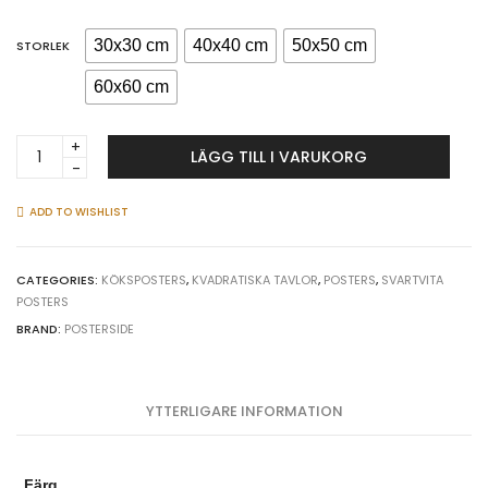
30x30 cm
40x40 cm
50x50 cm
STORLEK
60x60 cm
Baka
LÄGG TILL I VARUKORG
mera
-
Kökstavla
ADD TO WISHLIST
quantity
CATEGORIES:
KÖKSPOSTERS
,
KVADRATISKA TAVLOR
,
POSTERS
,
SVARTVITA
POSTERS
BRAND:
POSTERSIDE
YTTERLIGARE INFORMATION
Färg