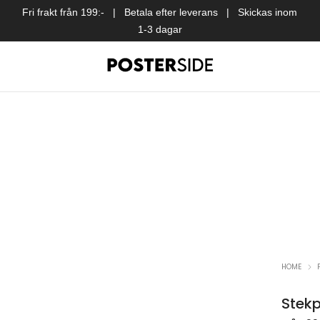
Fri frakt från 199:- | Betala efter leverans | Skickas inom
1-3 dagar
all favoriter
tan
on
äggar
pair
trio
 & blogg
till vardagsrum
HOME
Stek