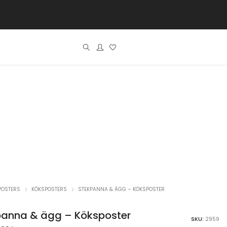
POSTERS
KÖKSPOSTERS
STEKPANNA & ÄGG – KÖKSPOSTER
panna & ägg – Köksposter
SKU:
2959