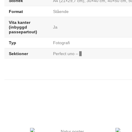
Storlek
A4 (21×29,7 cm), 30×40 cm, 40×50 cm, 
Format
Stående
Vita kanter
(inbyggd
Ja
passepartout)
Typ
Fotografi
Sektioner
Perfect uno – ▊