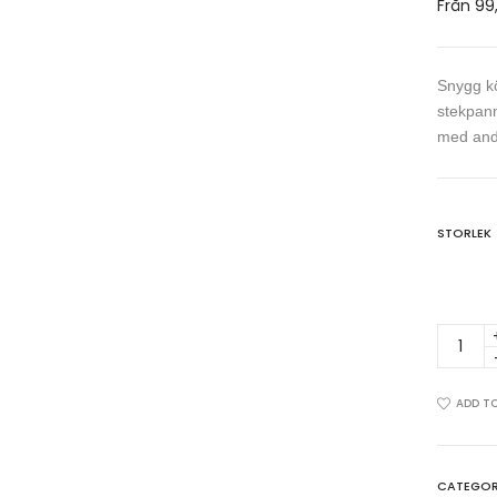
Från
99
Snygg kö
stekpann
med andr
STORLEK
Stekpa
&
ägg
-
ADD TO
Kökspo
quantit
CATEGOR