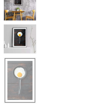
Naturposters
People & Fashion
Retro & vintage
Texttavlor & typografi