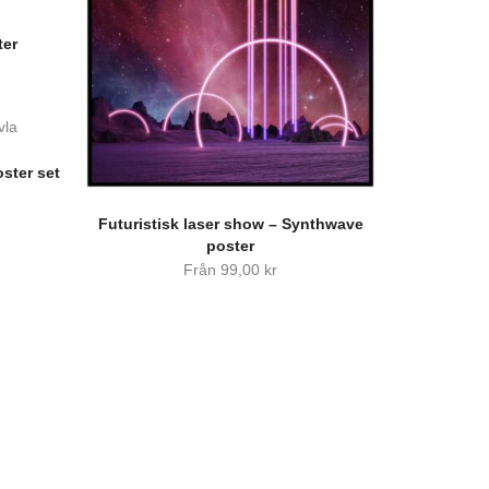
ter
oster set
Futuristisk laser show – Synthwave
poster
Från
99,00
kr