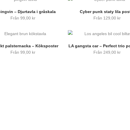
ingvin – Djurtavla i gråskala
Cyber punk staty lila pos
Från
99,00
kr
Från
129,00
kr
ukt palsternacka – Köksposter
LA gangsta car – Perfect trio p
Från
99,00
kr
Från
249,00
kr