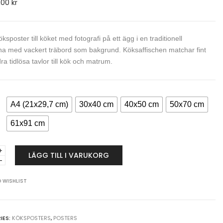
,00
kr
ksposter till köket med fotografi på ett ägg i en traditionell
a med vackert träbord som bakgrund. Köksaffischen matchar fint
a tidlösa tavlor till kök och matrum.
A4 (21x29,7 cm)
30x40 cm
40x50 cm
50x70 cm
61x91 cm
nna
LÄGG TILL I VARUKORG
 WISHLIST
ster
y
IES:
KÖKSPOSTERS
,
POSTERS