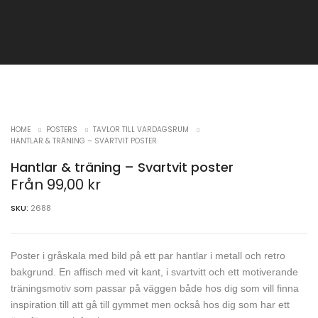
HOME
POSTERS
TAVLOR TILL VARDAGSRUM
HANTLAR & TRÄNING – SVARTVIT POSTER
Hantlar & träning – Svartvit poster
Från
99,00
kr
SKU:
2688
Poster i gråskala med bild på ett par hantlar i metall och retro
bakgrund. En affisch med vit kant, i svartvitt och ett motiverande
träningsmotiv som passar på väggen både hos dig som vill finna
inspiration till att gå till gymmet men också hos dig som har ett