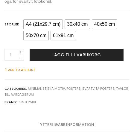
öga för svartvit fotokonst.
A4 (21x29,7 cm)
30x40 cm
40x50 cm
STORLEK
50x70 cm
61x91 cm
Hantlar
LÄGG TILL I VARUKORG
&
träning
-
ADD TO WISHLIST
Svartvit
poster
quantity
CATEGORIES:
MINIMALISTISKA MOTIV
,
POSTERS
,
SVARTVITA POSTERS
,
TAVLOR
TILL VARDAGSRUM
BRAND:
POSTERSIDE
YTTERLIGARE INFORMATION