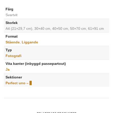
Färg
Svartvit
Storlek
A4 (21×29,7 cm), 30×40 cm, 40×50 cm, 50×70 cm, 61×91 cm
Format
Stående
,
Liggande
Typ
Fotografi
Vita kanter (inbyggd passepartout)
Ja
Sektioner
Perfect uno – ▊