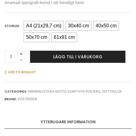
inramad typografi-konst i ett trendigt hem.
A4 (21x29,7 cm)
30x40 cm
40x50 cm
STORLEK
50x70 cm
61x91 cm
Love
LÄGG TILL I VARUKORG
&
hjärta
textposter
ADD TO WISHLIST
quantity
CATEGORIES:
MINIMALISTISKA MOTIV
,
SVARTVITA POSTERS
,
TEXTTAVLOR
BRAND:
POSTERSIDE
YTTERLIGARE INFORMATION