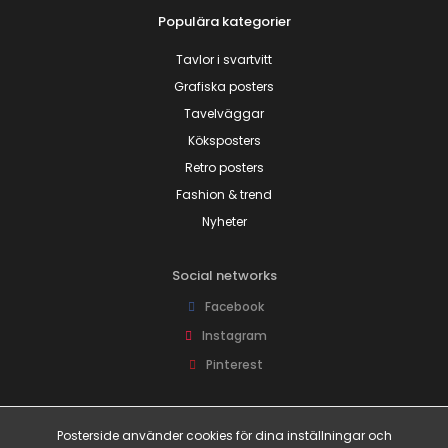
Populära kategorier
Tavlor i svartvitt
Grafiska posters
Tavelväggar
Köksposters
Retro posters
Fashion & trend
Nyheter
Social networks
Facebook
Instagram
Pinterest
Joina oss!
Posterside använder cookies för dina inställningar och
Få tillgång till rabattkoder och fina erbjudanden före alla andra!