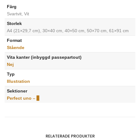
Färg
Svartvit, Vit
Storlek
A4 (21×29,7 cm), 30×40 cm, 40×50 cm, 50×70 cm, 61×91 cm
Format
Stående
Vita kanter (inbyggd passepartout)
Nej
Typ
Illustration
Sektioner
Perfect uno – ▊
RELATERADE PRODUKTER