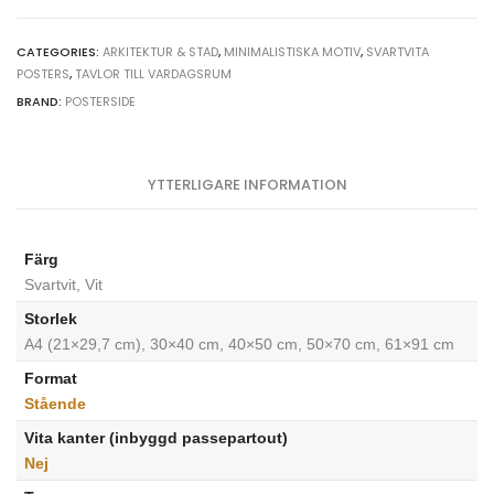
CATEGORIES:
ARKITEKTUR & STAD
,
MINIMALISTISKA MOTIV
,
SVARTVITA
POSTERS
,
TAVLOR TILL VARDAGSRUM
BRAND:
POSTERSIDE
YTTERLIGARE INFORMATION
Färg
Svartvit, Vit
Storlek
A4 (21×29,7 cm), 30×40 cm, 40×50 cm, 50×70 cm, 61×91 cm
Format
Stående
Vita kanter (inbyggd passepartout)
Nej