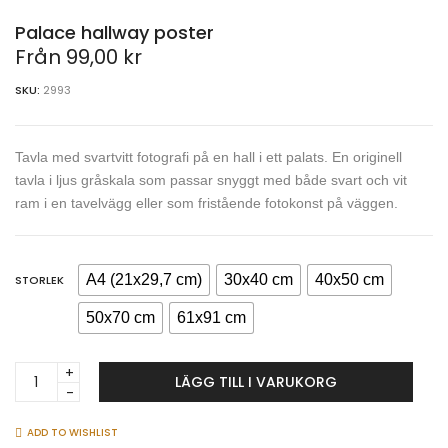
Palace hallway poster
Från
99,00
kr
SKU:
2993
Tavla med svartvitt fotografi på en hall i ett palats. En originell
tavla i ljus gråskala som passar snyggt med både svart och vit
ram i en tavelvägg eller som fristående fotokonst på väggen.
A4 (21x29,7 cm)
30x40 cm
40x50 cm
STORLEK
50x70 cm
61x91 cm
Palace
LÄGG TILL I VARUKORG
hallway
poster
quantity
ADD TO WISHLIST