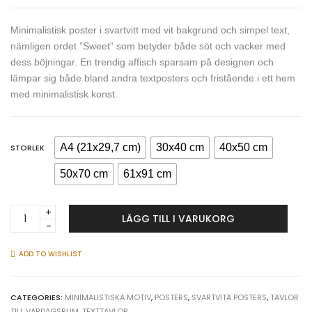
Minimalistisk poster i svartvitt med vit bakgrund och simpel text,
nämligen ordet ”Sweet” som betyder både söt och vacker med
dess böjningar. En trendig affisch sparsam på designen och
lämpar sig både bland andra textposters och fristående i ett hem
med minimalistisk konst.
A4 (21x29,7 cm)
30x40 cm
40x50 cm
STORLEK
50x70 cm
61x91 cm
Sweet
LÄGG TILL I VARUKORG
i
skrivstil
-
ADD TO WISHLIST
Simpel
textaffisch
quantity
CATEGORIES:
MINIMALISTISKA MOTIV
,
POSTERS
,
SVARTVITA POSTERS
,
TAVLOR
TILL VARDAGSRUM
,
TEXTTAVLOR