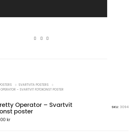
POSTERS
SVARTVITA POSTERS
Y OPERATOR – SVARTVIT FOTOKONST POSTER
retty Operator – Svartvit
SKU:
3094
onst poster
,00
kr