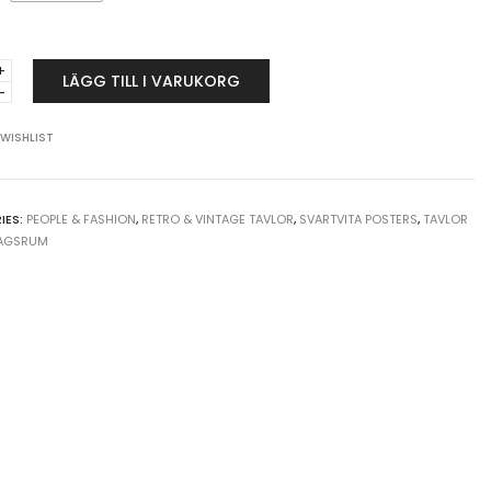
LÄGG TILL I VARUKORG
or
 WISHLIST
t
nst
IES:
PEOPLE & FASHION
,
RETRO & VINTAGE TAVLOR
,
SVARTVITA POSTERS
,
TAVLOR
y
DAGSRUM