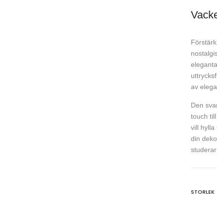
Vacke
Förstärk
nostalgi
eleganta
uttrycks
av elega
Den svar
touch til
vill hyll
din deko
studerar
STORLEK