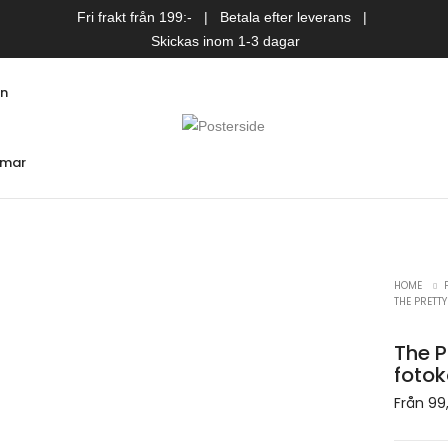
Fri frakt från 199:- | Betala efter leverans |
Skickas inom 1-3 dagar
an
mar
all favoriter
tan
HOME
THE PRETT
on
äggar
The P
pair
fotok
trio
Från
99
 & blogg
till vardagsrum