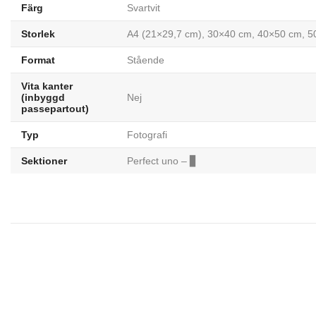
Färg
Svartvit
Storlek
A4 (21×29,7 cm), 30×40 cm, 40×50 cm, 
Format
Stående
Vita kanter
(inbyggd
Nej
passepartout)
Typ
Fotografi
Sektioner
Perfect uno – ▊