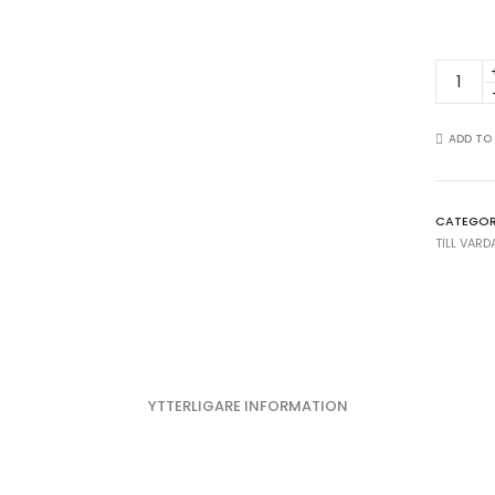
The
Pretty
Operat
-
ADD TO
Svartvi
fotoko
poster
CATEGOR
quantit
TILL VAR
YTTERLIGARE INFORMATION