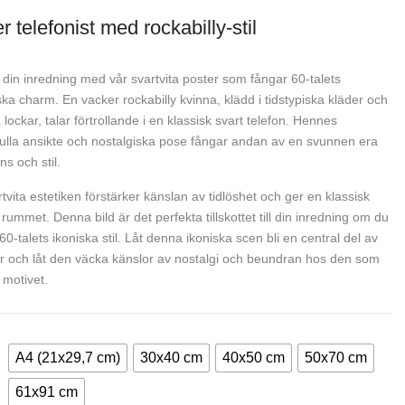
r telefonist med rockabilly-stil
 din inredning med vår svartvita poster som fångar 60-talets
ska charm. En vacker rockabilly kvinna, klädd i tidstypiska kläder och
 lockar, talar förtrollande i en klassisk svart telefon. Hennes
fulla ansikte och nostalgiska pose fångar andan av en svunnen era
ns och stil.
tvita estetiken förstärker känslan av tidlöshet och ger en klassisk
l rummet. Denna bild är det perfekta tillskottet till din inredning om du
a 60-talets ikoniska stil. Låt denna ikoniska scen bli en central del av
r och låt den väcka känslor av nostalgi och beundran hos den som
 motivet.
A4 (21x29,7 cm)
30x40 cm
40x50 cm
50x70 cm
61x91 cm