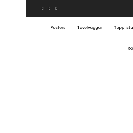
Posters
Tavelväggar
Topplist
Ra
Posters
Posterw
Abstrakt & konst
Topplis
Arkitektur & Stadsbilder
Kollekti
Barntavlor
Tavelv
Djurmotiv
Perfect 
Grafiska motiv
Perfect 
Illustrationer & tecknat
Nyheter
Köksposters
Tavlor 