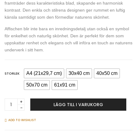
framträder dess karakteristiska blad, skapande en harmonisk
kontrast. Den enkla och stilrena designen ger rummet en luftig
känsla samtidigt som den förmedlar naturens skönhet.
Affischen blir inte bara en inredningsdetalj utan också en symbol
för enkelhet och naturlig skönhet. Den är perfekt för dem som
uppskattar renhet och elegans och vill införa en touch av naturens
underverk i sitt hem.
A4 (21x29,7 cm)
30x40 cm
40x50 cm
STORLEK
50x70 cm
61x91 cm
Trendy
LÄGG TILL I VARUKORG
Monstera
-
Svartvit
ADD TO WISHLIST
minimalistisk
poster