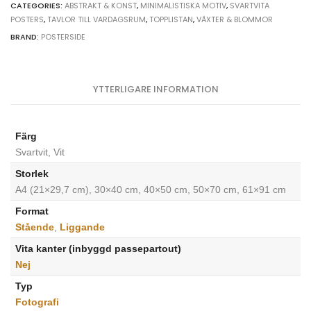
quantity
CATEGORIES:
ABSTRAKT & KONST
,
MINIMALISTISKA MOTIV
,
SVARTVITA
POSTERS
,
TAVLOR TILL VARDAGSRUM
,
TOPPLISTAN
,
VÄXTER & BLOMMOR
BRAND:
POSTERSIDE
YTTERLIGARE INFORMATION
Färg
Svartvit, Vit
Storlek
A4 (21×29,7 cm), 30×40 cm, 40×50 cm, 50×70 cm, 61×91 cm
Format
Stående
,
Liggande
Vita kanter (inbyggd passepartout)
Nej
Typ
Fotografi