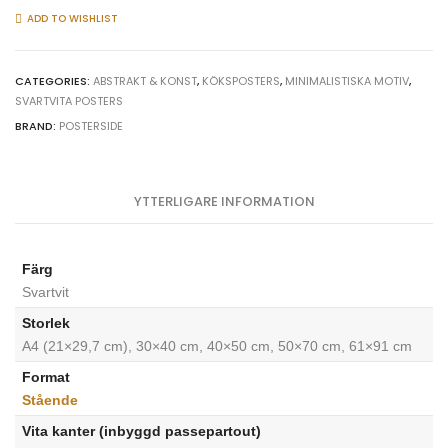
Coffe
ADD TO WISHLIST
pot
-
Elegant
CATEGORIES:
ABSTRAKT & KONST
,
KÖKSPOSTERS
,
MINIMALISTISKA MOTIV
,
SVARTVITA POSTERS
kökstavla
i
BRAND:
POSTERSIDE
svartvitt
quantity
YTTERLIGARE INFORMATION
Färg
Svartvit
Storlek
A4 (21×29,7 cm), 30×40 cm, 40×50 cm, 50×70 cm, 61×91 cm
Format
Stående
Vita kanter (inbyggd passepartout)