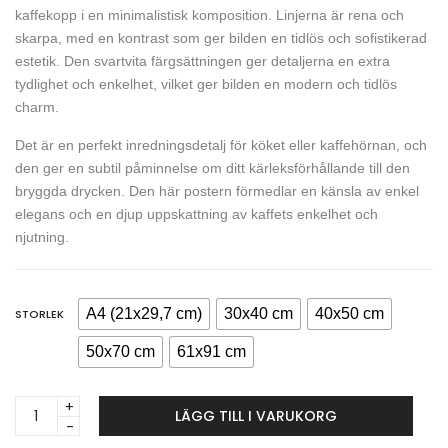
kaffekopp i en minimalistisk komposition. Linjerna är rena och
skarpa, med en kontrast som ger bilden en tidlös och sofistikerad
estetik. Den svartvita färgsättningen ger detaljerna en extra
tydlighet och enkelhet, vilket ger bilden en modern och tidlös
charm.
Det är en perfekt inredningsdetalj för köket eller kaffehörnan, och
den ger en subtil påminnelse om ditt kärleksförhållande till den
bryggda drycken. Den här postern förmedlar en känsla av enkel
elegans och en djup uppskattning av kaffets enkelhet och
njutning.
A4 (21x29,7 cm)
30x40 cm
40x50 cm
STORLEK
50x70 cm
61x91 cm
Coffee
LÄGG TILL I VARUKORG
cup
&