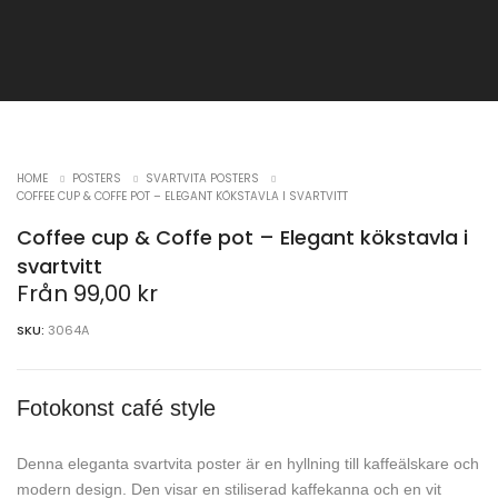
HOME
POSTERS
SVARTVITA POSTERS
COFFEE CUP & COFFE POT – ELEGANT KÖKSTAVLA I SVARTVITT
Coffee cup & Coffe pot – Elegant kökstavla i
svartvitt
Från
99,00
kr
SKU:
3064A
Fotokonst café style
Denna eleganta svartvita poster är en hyllning till kaffeälskare och
modern design. Den visar en stiliserad kaffekanna och en vit