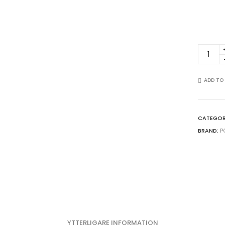
Future
alien
art
-
ADD TO
Svartvi
mörk
poster
CATEGOR
quantit
BRAND:
P
YTTERLIGARE INFORMATION