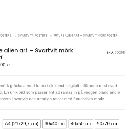
POSTERS
SVARTVITA POSTERS
FUTURE ALIEN ART – SVARTVIT MÖRK POSTER
e alien art – Svartvit mörk
SKU:
3025B
r
,00
kr
i mörk gråskala med futuristisk konst i digitalt utförande med svart
. En unik bild som passar fint att ramas in på väggen bland andra
sters i svartvitt och trendiga tavlor med futuristiska motiv.
A4 (21x29,7 cm)
30x40 cm
40x50 cm
50x70 cm