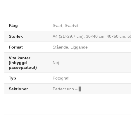
Färg
Svart, Svartvit
Storlek
A4 (21×29,7 cm), 30×40 cm, 40×50 cm, 
Format
Stående
,
Liggande
Vita kanter
(inbyggd
Nej
passepartout)
Typ
Fotografi
Sektioner
Perfect uno – ▊