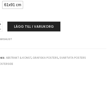
61x91 cm
LÄGG TILL I VARUKORG
 WISHLIST
t
IES:
ABSTRAKT & KONST
,
GRAFISKA POSTERS
,
SVARTVITA POSTERS
y
OSTERSIDE