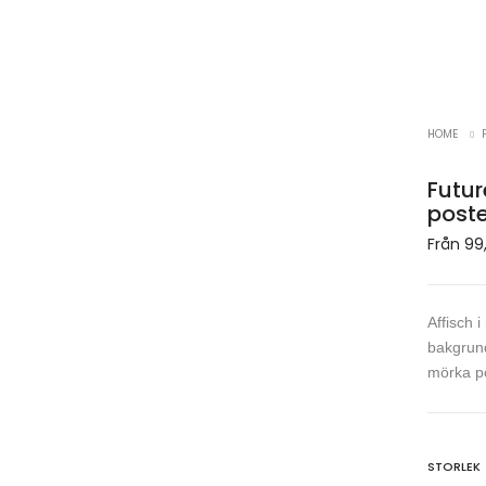
HOME
Futur
poste
Från
99
Affisch 
bakgrund
mörka po
STORLEK