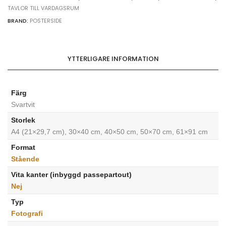
TAVLOR TILL VARDAGSRUM
quantity
BRAND:
POSTERSIDE
YTTERLIGARE INFORMATION
Färg
Svartvit
Storlek
A4 (21×29,7 cm), 30×40 cm, 40×50 cm, 50×70 cm, 61×91 cm
Format
Stående
Vita kanter (inbyggd passepartout)
Nej
Typ
Fotografi