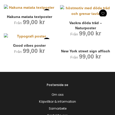
Hakuna matata textposter
99,00
kr
Från
Vackra döda träd –
Naturposter
99,00
kr
Från
Good vibes poster
99,00
kr
New York street sign affisch
Från
99,00
kr
Från
Posterside.se
Om oss
Köpvillkor & information
Samarbete