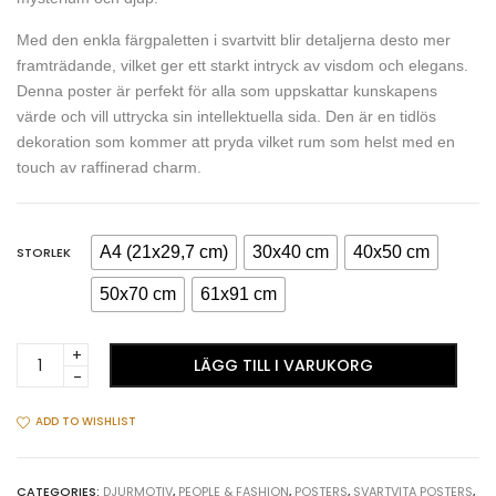
Med den enkla färgpaletten i svartvitt blir detaljerna desto mer
framträdande, vilket ger ett starkt intryck av visdom och elegans.
Denna poster är perfekt för alla som uppskattar kunskapens
värde och vill uttrycka sin intellektuella sida. Den är en tidlös
dekoration som kommer att pryda vilket rum som helst med en
touch av raffinerad charm.
A4 (21x29,7 cm)
30x40 cm
40x50 cm
STORLEK
50x70 cm
61x91 cm
Trendig
LÄGG TILL I VARUKORG
&
vis
uggla
ADD TO WISHLIST
poster
i
svartvitt
CATEGORIES:
DJURMOTIV
,
PEOPLE & FASHION
,
POSTERS
,
SVARTVITA POSTERS
,