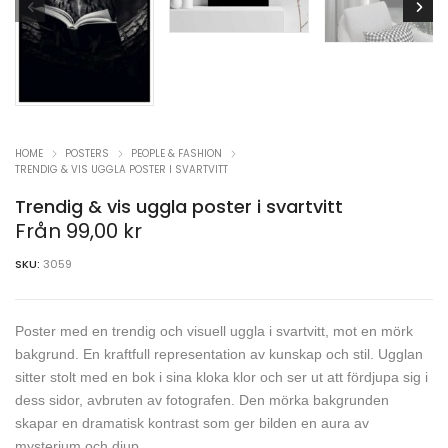
HOME
POSTERS
PEOPLE & FASHION
TRENDIG & VIS UGGLA POSTER I SVARTVITT
Trendig & vis uggla poster i svartvitt
Från
99,00
kr
SKU:
3059
Poster med en trendig och visuell uggla i svartvitt, mot en mörk
bakgrund. En kraftfull representation av kunskap och stil. Ugglan
sitter stolt med en bok i sina kloka klor och ser ut att fördjupa sig i
dess sidor, avbruten av fotografen. Den mörka bakgrunden
skapar en dramatisk kontrast som ger bilden en aura av
mysterium och djup.